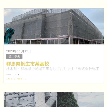
2020年11月12日
施工事例
群馬県桐生市某高校
栃木県・群馬県で足場工事をしております「株式会社弥栄
組」です！
続きを読む>
今回は、群馬県桐生市某高校の外部足場工事を行いまし
た。