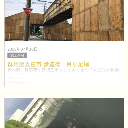
2019年07月10日
施工事例
群馬県太田市 歩道橋 吊り足場
栃木県・群馬県で足場工事をしております「株式会社弥栄
組」です！
続きを読む>
今回は、群馬県太田市にて歩道橋の吊り足場工事を行いま
した。
太田市を中心に群馬県で鳶職人を目指したい方！求人特集
はこちらへ≫