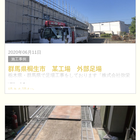
2020年06月11日
施工事例
群馬県桐生市 某工場 外部足場
栃木県・群馬県で足場工事をしております「株式会社弥栄
組」です！
続きを読む>
今回は、群馬県桐生市にて工場の外部足場工事を行いまし
た。