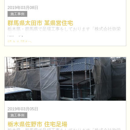
2019年03月08日
施工事例
群馬県太田市 某県営住宅
栃木県・群馬県で足場工事をしております「株式会社弥栄
組」です！
続きを読む>
今回は、群馬県太田市にて県営住宅の足場工事を行いまし
た。
太田市を中心に群馬県で鳶職人を目指したい方！求人特集
はこちらへ≫
2019年03月05日
施工事例
栃木県佐野市 住宅足場