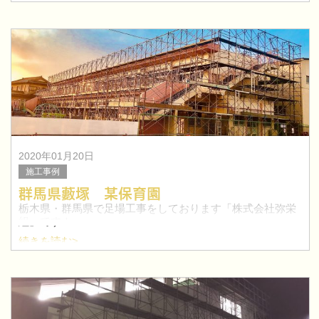
た。
太田市を中心に群馬県で鳶職人を目指したい方！求人特集
はこちらへ≫
2020年01月20日
施工事例
群馬県藪塚 某保育園
栃木県・群馬県で足場工事をしております「株式会社弥栄
組」です！
続きを読む>
今回は、群馬県太田市藪塚町にて保育園の足場工事を行い
ました。
太田市を中心に群馬県で鳶職人を目指したい方！求人特集
はこちらへ≫