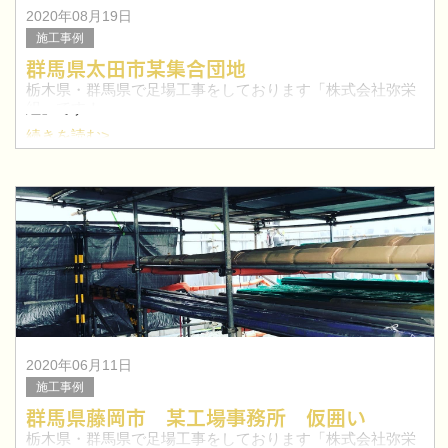
2020年08月19日
施工事例
群馬県太田市某集合団地
栃木県・群馬県で足場工事をしております「株式会社弥栄
組」です！
続きを読む>
今回は、群馬県太田市某集合団地の改修足場工事を行いま
した。
2020年06月11日
施工事例
群馬県藤岡市 某工場事務所 仮囲い
栃木県・群馬県で足場工事をしております「株式会社弥栄