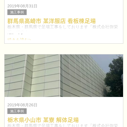
2019年08月31日
施工事例
群馬県高崎市 某洋服店 看板棟足場
栃木県・群馬県で足場工事をしております「株式会社弥栄
組」です！
続きを読む>
今回は、群馬県高崎市にて店舗の看板棟足場工事を行いま
した。
太田市を中心に群馬県で鳶職人を目指したい方！求人特集
はこちらへ≫
2019年08月26日
施工事例
栃木県小山市 某寮 解体足場
栃木県・群馬県で足場工事をしております「株式会社弥栄