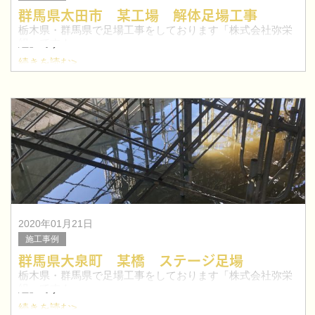
群馬県太田市 某工場 解体足場工事
栃木県・群馬県で足場工事をしております「株式会社弥栄
組」です！
続きを読む>
今回は、群馬県太田市にて工場の解体足場工事を行いまし
た。
太田市を中心に群馬県で鳶職人を目指したい方！求人特集
はこちらへ≫
2020年01月21日
施工事例
群馬県大泉町 某橋 ステージ足場
栃木県・群馬県で足場工事をしております「株式会社弥栄
組」です！
続きを読む>
今回は、群馬県大泉町にて橋のステージ足場を行いまし