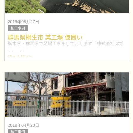
2019年05月27日
施工事例
群馬県桐生市 某工場 仮囲い
栃木県・群馬県で足場工事をしております「株式会社弥栄
組」です！
続きを読む>
今回は、群馬県桐生市にて工場の仮囲いを行いました。
太田市を中心に群馬県で鳶職人を目指したい方！求人特集
はこちらへ≫
2019年04月20日
施工事例