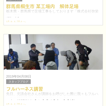
群馬県桐生市 某工場内 解体足場
栃木県・群馬県で足場工事をしております「株式会社弥栄
組」です！
続きを読む>
今回は、群馬県桐生市にて工場の解体足場工事を行いまし
た。
太田市を中心に群馬県で鳶職人を目指したい方！求人特集
はこちらへ≫
2019年04月08日
スタッフブログ
フルハーネス講習
先日、元請会社さんが講師をお呼びした際に我々もフルハ
ーネス特別講習に参加させてもらいました。
続きを読む>
これからも安全・安心を元に信頼できる足場を提供いたし