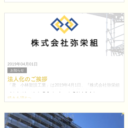
ます。
2019年04月01日
お知らせ
法人化のご挨拶
「鳶 小林架設工業」は2019年4月1日、『株式会社弥栄組
（ヤサカグミ）』としてスタートを切ります。
続きを読む>
株式会社弥栄組の法人化は、更なる会社の発展を目指ざし
ての法人化です。
当社はこれまで、皆様からの多大な支援を