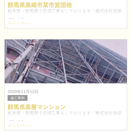
群馬県高崎市某市営団地
栃木県・群馬県で足場工事をしております「株式会社弥栄
組」です！
続きを読む>
今回は群馬県高崎市の某市営団地にて外部足場工事を行い
ました。
2020年11月12日
施工事例
群馬県高層マンション
栃木県・群馬県で足場工事をしております「株式会社弥栄
組」です！
続きを読む>
今回は群馬県の高層マンションにて工事を行いました。