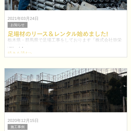
2021年03月24日
お知らせ
足場材のリース＆レンタル始めました!
栃木県・群馬県で足場工事をしております「株式会社弥栄
組」です！
続きを読む>
施工現場には欠かせない足場材。
当社は足場材を自社で保有しております。
足場を保有していると、費用が抑えられる、迅速に工事を
行えるなどの
2020年12月15日
施工事例