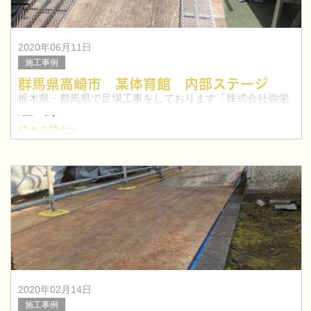
2020年06月11日
施工事例
群馬県高崎市 某体育館 内部ステージ
栃木県・群馬県で足場工事をしております「株式会社弥栄
組」です！
続きを読む>
今回は、群馬県高崎市にて体育館の内部ステージ工事を行
いました。
2020年02月14日
施工事例