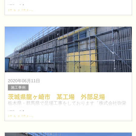
組」です！
続きを読む>
今回は、郡馬県藤岡市某工場事務所の仮囲い工事を行いま
した。
2020年06月11日
施工事例
茨城県龍ヶ崎市 某工場 外部足場
栃木県・群馬県で足場工事をしております「株式会社弥栄
組」です！
続きを読む>
今回は、茨城県龍ヶ崎市にて工場の外部足場工事を行いま
した。