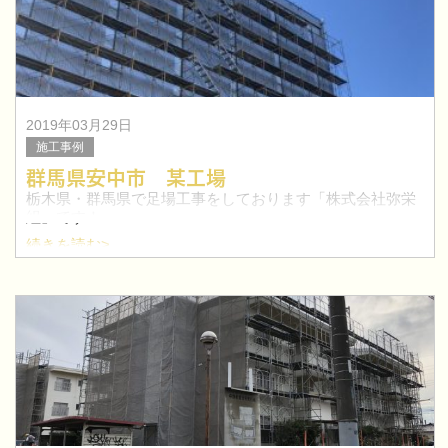
2019年03月29日
施工事例
群馬県安中市 某工場
栃木県・群馬県で足場工事をしております「株式会社弥栄
組」です！
続きを読む>
今回は、群馬県安中市にて工場の足場工事を行いました。
太田市を中心に群馬県で鳶職人を目指したい方！求人特集
はこちらへ≫