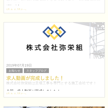
組」です！
続きを読む>
今回は、栃木県小山市にて寮の解体足場工事を行いまし
た。
足利市を中心に栃木県で鳶職人を目指したい方！求人特集
はこちらへ≫
2019年07月19日
お知らせ
スタッフブログ
求人動画が完成しました！
株式会社弥栄組は足場工事を専門とする施工会社です！
今回、求人動画が完成しました！
続きを読む>
仕事現場の雰囲気などの参考になればと思います。ぜひご
覧ください！