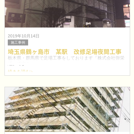
2019年10月14日
施工事例
埼玉県鶴ヶ島市 某駅 改修足場夜間工事
栃木県・群馬県で足場工事をしております「株式会社弥栄
組」です！
続きを読む>
今回は、埼玉県鶴ヶ島市にて駅の改修足場工事を行いまし
た。