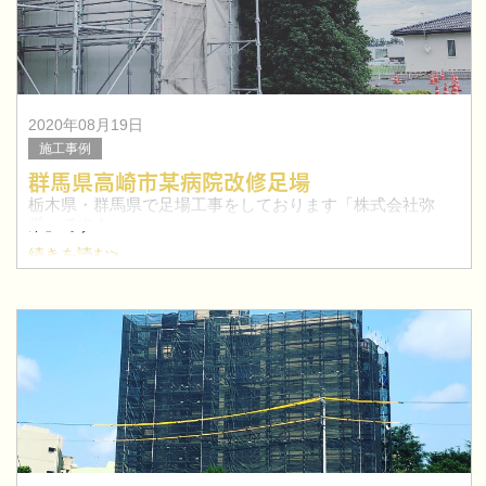
2020年08月19日
施工事例
群馬県高崎市某病院改修足場
栃木県・群馬県で足場工事をしております「株式会社弥
栄」です！
続きを読む>
今回は、群馬県高崎市某病院の改修足場工事を行いまし
た。