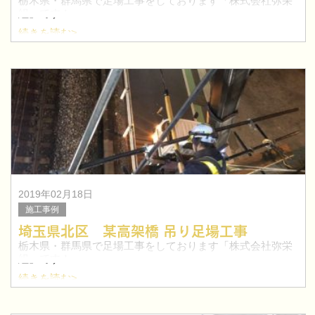
栃木県・群馬県で足場工事をしております「株式会社弥栄
組」です！
続きを読む>
今回は、栃木県佐野市にて住宅の足場工事を行いました。
足利市を中心に栃木県で鳶職人を目指したい方！求人特集
はこちらへ≫
2019年02月18日
施工事例
埼玉県北区 某高架橋 吊り足場工事
栃木県・群馬県で足場工事をしております「株式会社弥栄
組」です！
続きを読む>
今回は、埼玉県北区にて高架橋の吊り足場工事を行いまし
た。